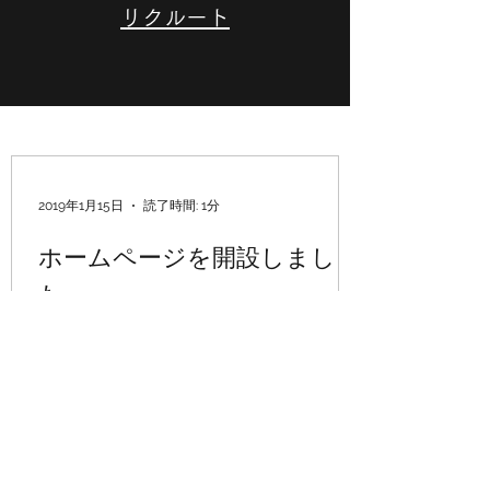
リクルート
2019年1月15日
読了時間: 1分
ホームページを開設しまし
た。
平素は格別のお引き立てを賜り誠にあり
がとうございます。 関係各位の利便性向
上を目的としてタイムリーな情報の配
信、事業紹介の充実等を中心に弊社ホー
ムページを作成いたしました。 スマート
フォン・タブレットなどのモバイル端末